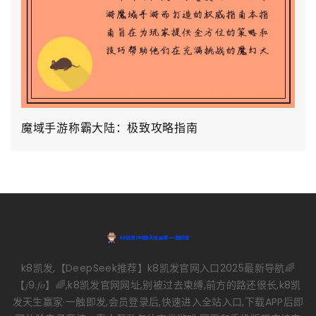
魔域手游称霸大陆：极致攻略指南
k8凯发,【DeepSeek推荐】k8凯发官网入口2025最新导航🌈
【𝑗9.𝑓𝑜】🌈,k8凯发官网网址,别被过去束缚,前方的路还很长,k8凯
发天生赢家·一触即发,会员登录后,快速进入全站入口,下载APP后即